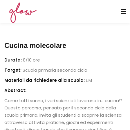
Cucina molecolare
Cucina Molecolare
Durata:
8/
10 ore
Target:
Scuola primaria secondo ciclo
Biologia e sostenibilità
Materiali da richiedere alla scuola:
LIM
Abstract:
Come tutti sanno, i veri scienziati lavorano in… cucina!?
Questo percorso, pensato per il secondo ciclo della
scuola primaria, invita gli studenti a scoprire la scienza
attraverso attività pratiche, giochi ed esperimenti
divertenti, dimostrando che il sapere scientifico è