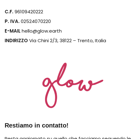
C.F.
96109420222
P. IVA.
02524070220
E-MAIL
hello@glow.earth
INDIRIZZO
Via Chini 2/3, 38122 – Trento, Italia
Restiamo in contatto!
Resta aggiornato su quello che facciamo seguendo le