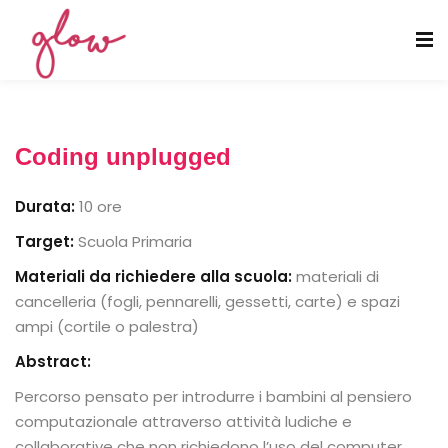
Coding unplugged
Coding unplugged
Durata:
10 ore
Target:
Scuola Primaria
Computational thinking e making
Materiali da richiedere alla scuola:
materiali di
cancelleria (fogli, pennarelli, gessetti, carte) e spazi
ampi (cortile o palestra)
Abstract:
Percorso pensato per introdurre i bambini al pensiero
computazionale attraverso attività ludiche e
collaborative che non richiedono l’uso del computer.