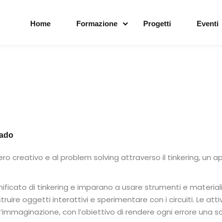
Home
Formazione
Progetti
Eventi
rado
ro creativo e al problem solving attraverso il tinkering, un 
ng e making
nificato di tinkering e imparano a usare strumenti e materiali 
ruire oggetti interattivi e sperimentare con i circuiti. Le att
e l’immaginazione, con l’obiettivo di rendere ogni errore una