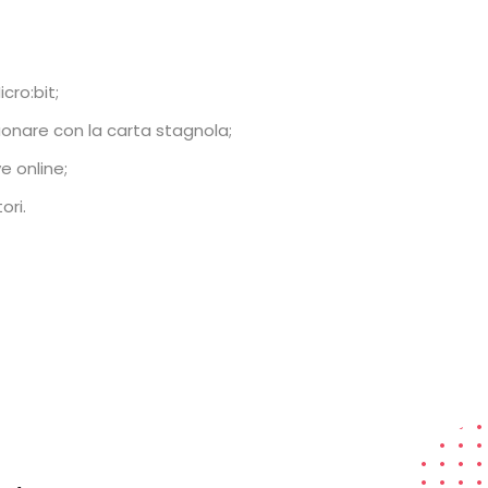
cro:bit;
uonare con la carta stagnola;
e online;
ori.